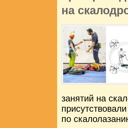
на скалодр
занятий на ска
присутствовали
по скалолазани