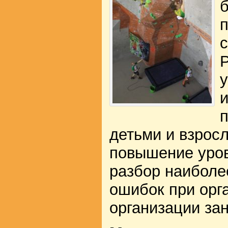
б
п
у
и
детьми и взрос
повышение уров
разбор наиболе
ошибок при орг
организации зан