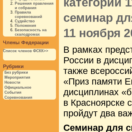
категории 1
Решения правления
и собрания
Правила
семинар дл
соревнований
Судейство
Положения
11 ноября 2
Безопасность на
скалодромах
Члены Федерации
В рамках предс
Список членов ФСКК>>
России в дисци
Рубрики
также всеросси
Без рубрики
Мероприятия
«Приз памяти Е
Новости
Официальное
дисциплинах «б
События
Соревнования
в Красноярске с
пройдут два ва
Семинар для с