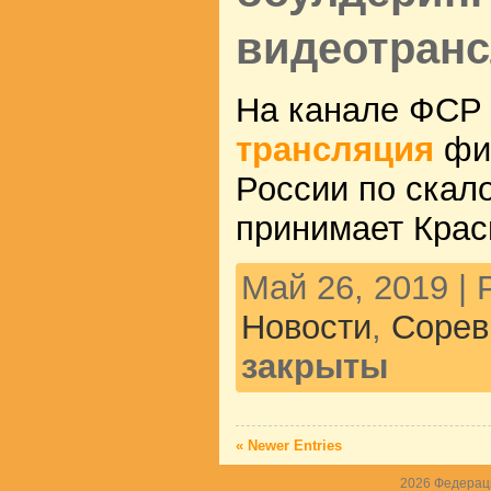
видеотран
На канале ФСР 
трансляция
фи
России по скал
принимает Крас
Май 26, 2019 |
Новости
,
Сорев
закрыты
« Newer Entries
2026
Федераци