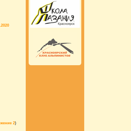
.2020
жение 2
)