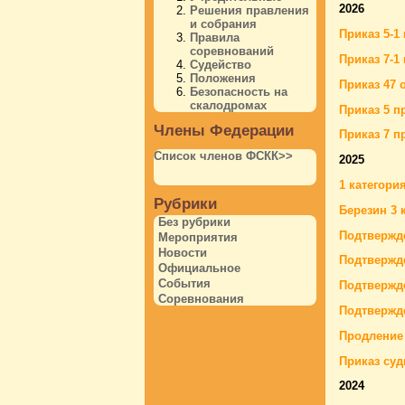
2026
Решения правления
и собрания
Приказ 5-1
Правила
соревнований
Приказ 7-1
Судейство
Положения
Приказ 47 
Безопасность на
скалодромах
Приказ 5 п
Члены Федерации
Приказ 7 п
Список членов ФСКК>>
2025
1 категори
Рубрики
Березин 3 
Без рубрики
Подтвержд
Мероприятия
Новости
Подтвержде
Официальное
События
Подтвержде
Соревнования
Подтвержде
Продление 
Приказ суд
2024