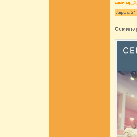
семинар_3
Апрель 24,
Семинар