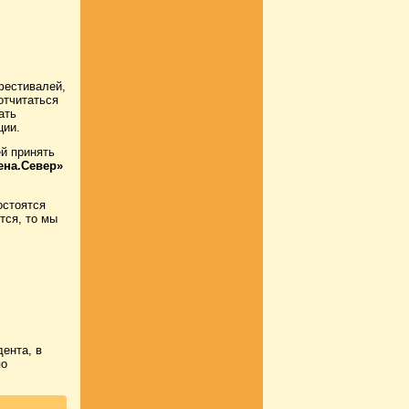
фестивалей,
отчитаться
ать
ции.
й принять
ена.Север»
остоятся
тся, то мы
ента, в
по