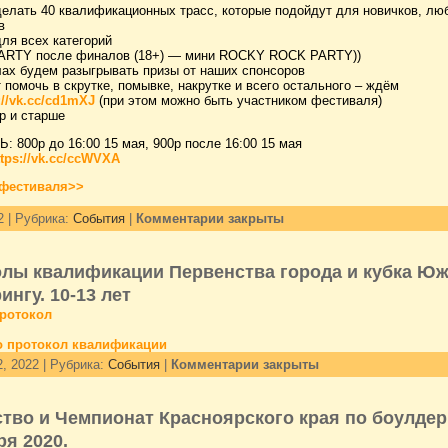
делать 40 квалификационных трасс, которые подойдут для новичков, лю
в
ля всех категорий
ARTY после финалов (18+) — мини ROCKY ROCK PARTY))
ах будем разыгрывать призы от наших спонсоров
 помочь в скрутке, помывке, накрутке и всего остального – ждём
://vk.cc/cd1mXJ
(при этом можно быть участником фестиваля)
р и старше
 800р до 16:00 15 мая, 900р после 16:00 15 мая
ttps://vk.cc/ccWVXA
 фестиваля>>
2 | Рубрика:
События
|
Комментарии закрыты
лы квалификации Первенства города и кубка Юж
ингу. 10-13 лет
протокол
о протокол квалификации
, 2022 | Рубрика:
События
|
Комментарии закрыты
тво и Чемпионат Красноярского края по боулдер
ря 2020.