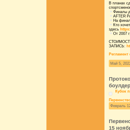
В планах с
спортсмено
Финалы д
AFTER P
На финал
Кто хочет
здесь
https
От 2007 г
СТОИМОСТЬ:
ЗАПИСЬ:
h
Регламент
Май 5, 202
Протоко
боулдер
Кубок 
Первенств
Февраль 12
Первенс
15 нояб