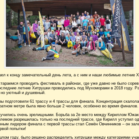
шел к концу замечательный день лета, а с ним и наши любимые летние 
стараемся проводить фестиваль в районах, где уже давно не было сорев
оследние летние Хитрушки проводились под Мухоморами в 2018 году. Р
 но уютный и душевный.
ры подготовили 61 трассу и 4 трассы для финала. Концентрация скалола
ратном метре была явно больше 2 человек, особенно во время финалов.
учились очень зрелищными. Борьба за 2е место между Кириллом Южак
лемом разрешилась только на последней трассе, где Кирилл уступил од
чным лидером финала с первой трассы стал Семён Овчинников – он зал
рвой попытки!
ошлом году, было решено распределить хитрушки между категориями уча