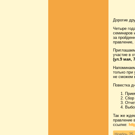
Дорогие дру
Четыре год
семинаров и
за пройденн
правление,
Приглашаем
участие в 
(ул.9 мая, 
Напоминаем,
только при 
не сможем 
Повестка дн
Прие
Сбор 
Отчет
Выбо
Так же жде
правление 
ссылке:
htt
Ноябрь 25,