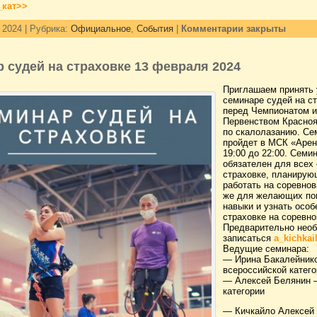
_кат>>
 2024 | Рубрика:
Официальное
,
События
|
Комментарии закрыты
 судей на страховке 13 февраля 2024
Приглашаем принять 
семинаре судей на с
перед Чемпионатом и
Первенством Красноя
по скалолазанию. Се
пройдет в МСК «Арен
19:00 до 22:00. Семи
обязателен для всех 
страховке, планирую
работать на соревнов
же для желающих по
навыки и узнать особ
страховке на соревно
Предварительно нео
записаться
a_kichkai
Ведущие семинара:
— Ирина Бакалейник
всероссийской катег
— Алексей Белянин 
категории
— Кичкайло Алексей