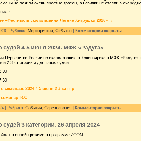
смены не лазили очень простые трассы, а новички не стояли в очередях
 ниже:
ее «
Фестиваль скалолазания Летние Хитрушки 2026
» →
026 | Рубрика:
Мероприятия
,
События
|
Комментарии закрыты
 судей 4-5 июня 2024. МФК «Радуга»
ии Первенства России по скалолазанию в Красноярске в МФК «Радуга» 
ей 2-3 категории и для юных судей.
8:00
7:30
о семинаре 2024 4-5 июня 2-3 кат пр
 семинар_ЮС
24 | Рубрика:
События
,
Соревнования
|
Комментарии закрыты
 судей 3 категории. 26 апреля 2024
ойдет в онлайн режиме в программе ZOOM