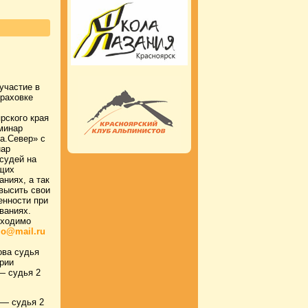
участие в
траховке
рского края
минар
а.Север» с
нар
судей на
щих
аниях, а так
высить свои
енности при
ваниях.
бходимо
lo@mail.ru
ова судья
ории
— судья 2
 — судья 2