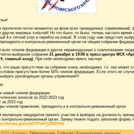
зья!
а пролетели почти незаметно на фоне всех проведенных соревнований, 
 других мировых событий! Но что было, то было, теперь настало время 
ый 4-х летний этап и перейти на новый. В этом году нам предстоит выбр
 президента и контрольно-ревизионный орган на общем собрании федера
 всех членов федерации и других неравнодушных к скалолазанию люде
отчётно-выборном собрании
21 декабря в 19:00 в пресс-центре МСК «Ар
74, главный вход)
. При себе необходимо иметь паспорт.
 что ваше присутствие на собрание очень необходимо, т.к. оно может с
условии присутствия более 50% членов федерации. Если этого не случи
выбрать руководящие органы управления!!!
я:
м новый членов федерации
членских взносов за 2022-2023 год
 за 2022 год
ры членов правления, президента и в контрольно-ревизионный орган
м желающих кандидатов принять участие в выборах на должность презид
в контрольно-ревизионный орган. Заявку можно подать заполнив форму 
ps://forms.gle/o1kCPPnhTj3RfATh8
 2022 | Рубрика:
Официальное
,
События
|
Комментарии закрыты