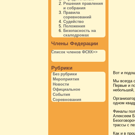
Решения правления
и собрания
Правила
соревнований
Судейство
Положения
Безопасность на
скалодромах
Члены Федерации
Список членов ФСКК>>
Рубрики
Вот и подо
Без рубрики
Мероприятия
Мы всегда 
Новости
Первые и п
Официальное
небольшой,
События
Организато
Соревнования
одном квад
Финалы пол
Алексеем Б
Безоговоро
трассы с пе
Как и в пр