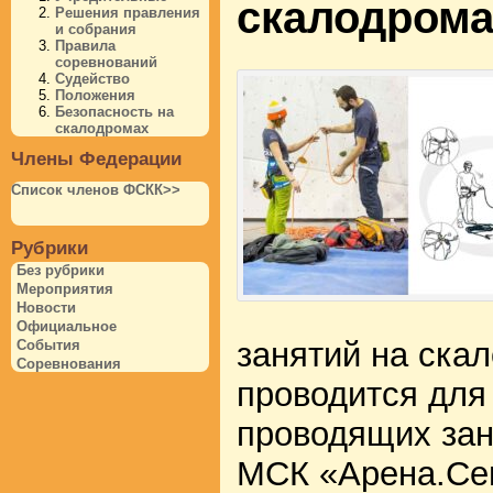
скалодрома
Решения правления
и собрания
Правила
соревнований
Судейство
Положения
Безопасность на
скалодромах
Члены Федерации
Список членов ФСКК>>
Рубрики
Без рубрики
Мероприятия
Новости
Официальное
занятий на ска
События
Соревнования
проводится для
проводящих зан
МСК «Арена.Сев