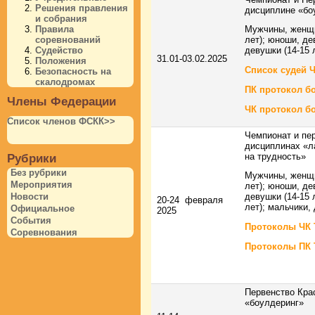
Решения правления
дисциплине «бо
и собрания
Правила
Мужчины, женщи
соревнований
лет); юноши, де
Судейство
девушки (14-15 
31.01-03.02.2025
Положения
Список судей 
Безопасность на
скалодромах
ПК протокол б
Члены Федерации
ЧК протокол б
Список членов ФСКК>>
Чемпионат и пер
дисциплинах «ла
на трудность»
Рубрики
Без рубрики
Мужчины, женщи
Мероприятия
лет); юноши, де
Новости
девушки (14-15 
20-24 февраля
лет); мальчики, 
Официальное
2025
События
Протоколы ЧК Т
Соревнования
Протоколы ПК Т
Первенство Кра
«боулдеринг»