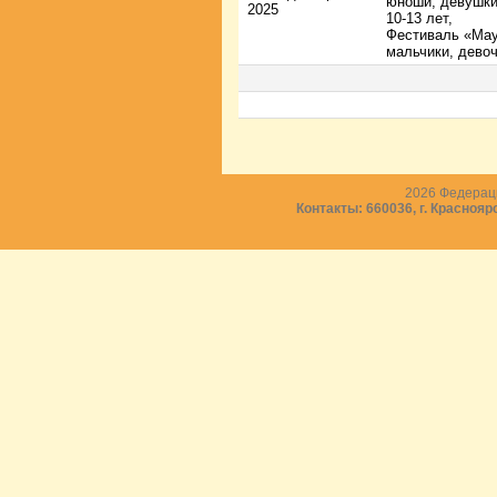
юноши, девушк
2025
10-13 лет,
Фестиваль «Мау
мальчики, девоч
2026
Федераци
Контакты: 660036, г. Краснояр