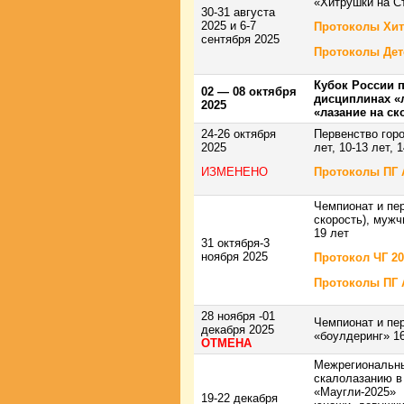
«Хитрушки на С
30-31 августа
2025 и 6-7
Протоколы Хит
сентября 2025
Протоколы Дет
Кубок России 
02 — 08 октября
дисциплинах «л
2025
«лазание на ск
24-26 октября
Первенство горо
2025
лет, 10-13 лет, 
ИЗМЕНЕНО
Протоколы ПГ 
Чемпионат и пер
скорость), мужч
19 лет
31 октября-3
ноября 2025
Протокол ЧГ 20
Протоколы ПГ А
28 ноября -01
Чемпионат и пе
декабря 2025
«боулдеринг» 16
ОТМЕНА
Межрегиональны
скалолазанию в
«Маугли-2025»
19-22 декабря