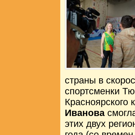
страны в скоро
спортсменки Тю
Красноярского 
Иванова
смогла
этих двух регио
года (со време