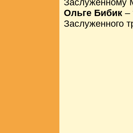
Заслуженному М
Ольге Бибик
– 
Заслуженного т