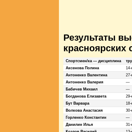
Результаты вы
красноярских 
Спортсмен
/
ка — дисциплина
тр
Аксенова Полина
14-
Антоненко Валентина
27-
Антоненко Валерия
—
Бабичев Михаил
—
Богданова Елизавета
29-
Бут Варвара
18-
Волкова Анастасия
30-
Горленко Константин
—
Данилин Илья
31-
Козлов Василий
13-