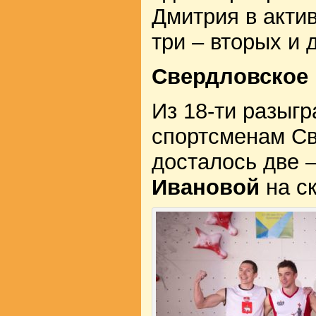
Дмитрия в актив
три – вторых и 
Свердловское
Из 18-ти разыг
спортсменам Св
досталось две 
Ивановой
на с