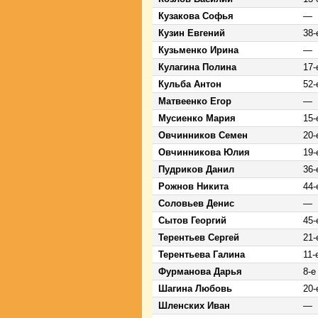
Кузакова Софья
—
Кузин Евгений
38-
Кузьменко Ирина
—
Кулагина Полина
17-
Кульба Антон
52-
Матвеенко Егор
—
Мусиенко Мария
15-
Овчинников Семен
20-
Овчинникова Юлия
19-
Пудриков Данил
36-
Рожнов Никита
44-
Соловьев Денис
—
Сытов Георгий
45-
Терентьев Сергей
21-
Терентьева Галина
11-
Фурманова Дарья
8-е
Шагина Любовь
20-
Шленских Иван
—