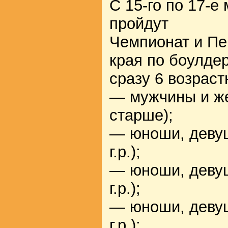
С 15-го по 17-е
пройдут
Чемпионат и Пе
края по боулде
сразу 6 возраст
— мужчины и же
старше);
— юноши, девуш
г.р.);
— юноши, девуш
г.р.);
— юноши, девуш
г.р.);