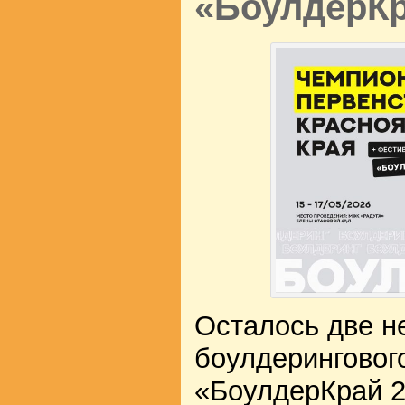
«БоулдерКр
Осталось две н
боулдеринговог
«БоулдерКрай 2