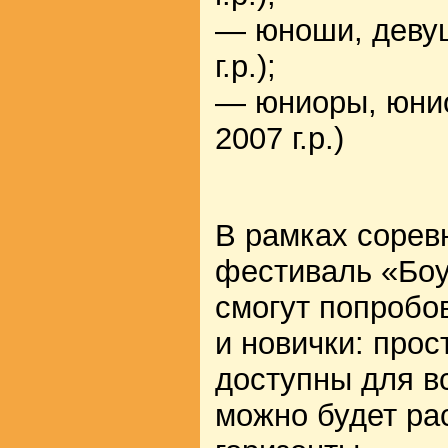
— юноши, девуш
г.р.);
— юниоры, юнио
2007 г.р.)
В рамках сорев
фестиваль «Боу
смогут попробо
и новички: прос
доступны для в
можно будет ра