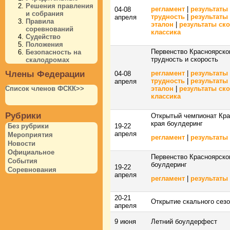
Решения правления
регламент
|
результаты
04-08
и собрания
трудность
|
результаты
апреля
Правила
эталон
|
результаты ск
соревнований
классика
Судейство
Положения
Первенство Красноярско
Безопасность на
трудность и скорость
скалодромах
Члены Федерации
регламент
|
результаты
04-08
трудность
|
результаты
апреля
Список членов ФСКК>>
эталон
|
результаты ск
классика
Рубрики
Открытый чемпионат Кра
края боулдеринг
19-22
Без рубрики
апреля
Мероприятия
регламент
|
результаты
Новости
Официальное
Первенство Красноярско
События
боулдеринг
19-22
Соревнования
апреля
регламент
|
результаты
20-21
Открытие скального сез
апреля
9 июня
Летний боулдерфест