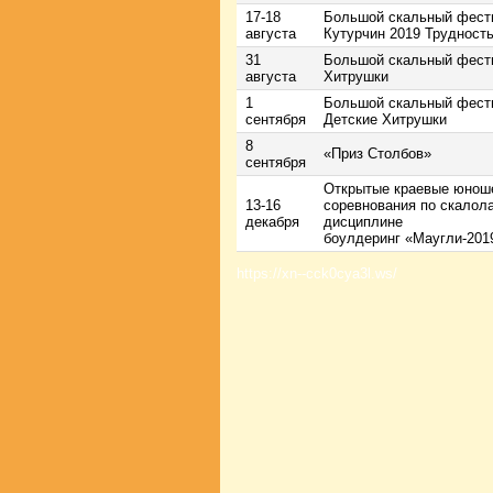
17-18
Большой скальный фест
августа
Кутурчин 2019 Трудност
31
Большой скальный фест
августа
Хитрушки
1
Большой скальный фести
сентября
Детские Хитрушки
8
«Приз Столбов»
сентября
Открытые краевые юнош
13-16
соревнования по скалол
декабря
дисциплине
боулдеринг
«Маугли-201
https://xn--cck0cya3l.ws/