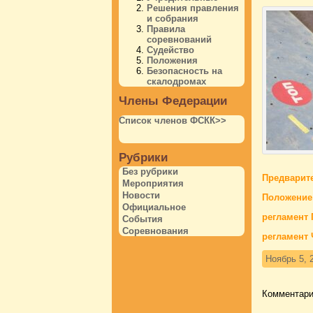
Решения правления
и собрания
Правила
соревнований
Судейство
Положения
Безопасность на
скалодромах
Члены Федерации
Список членов ФСКК>>
Рубрики
Без рубрики
Предварите
Мероприятия
Новости
Положение
Официальное
регламент 
События
Соревнования
регламент 
Ноябрь 5, 
Комментари