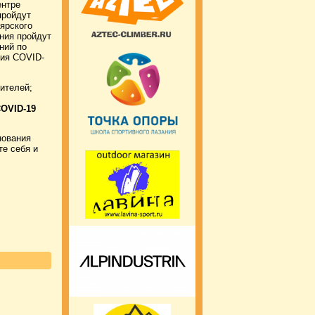
ентре
пройдут
ярского
ания пройдут
ний по
ия COVID-
ителей;
COVID-19
нования
те себя и