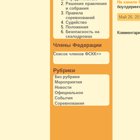
На канале 
Решения правления
боулдеринг
и собрания
Правила
Май 26, 20
соревнований
Судейство
Положения
Безопасность на
Комментари
скалодромах
Члены Федерации
Список членов ФСКК>>
Рубрики
Без рубрики
Мероприятия
Новости
Официальное
События
Соревнования