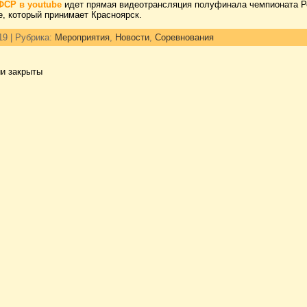
ФСР в youtube
идет прямая видеотрансляция полуфинала чемпионата Р
е, который принимает Красноярск.
19 | Рубрика:
Мероприятия
,
Новости
,
Соревнования
и закрыты