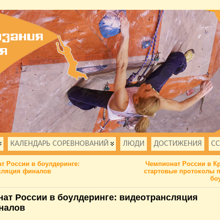
КАЛЕНДАРЬ СОРЕВНОВАНИЙ
ЛЮДИ
ДОСТИЖЕНИЯ
С
т России в боулдеринге:
Чемпионат России в К
сляция финалов
стартовые протоколы 
бо
ат России в боулдеринге: видеотрансляция
налов