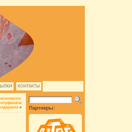
СЫЛКИ
КОНТАКТЫ
расноярске:
полуфинала
улдеринга
»
Партнеры: