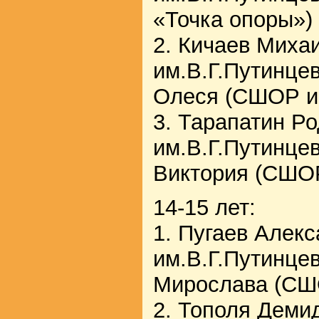
«Точка опоры»)
2. Кичаев Мих
им.В.Г.Путинце
Олеся (СШОР и
3. Тарапатин Р
им.В.Г.Путинце
Виктория (СШОР
14-15 лет:
1. Пугаев Алек
им.В.Г.Путинце
Мирослава (СШО
2. Тополя Дем