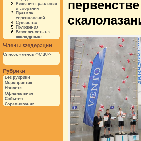
первенстве
Решения правления
и собрания
Правила
скалолазан
соревнований
Судейство
Положения
Безопасность на
скалодромах
Члены Федерации
Список членов ФСКК>>
Рубрики
Без рубрики
Мероприятия
Новости
Официальное
События
Соревнования