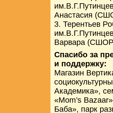
им.В.Г.Путинцев
Анастасия (СШО
3. Терентьев Р
им.В.Г.Путинце
Варвара (СШОР 
Спасибо за пр
и поддержку:
Магазин Вертик
социокультурны
Академика», се
«Mom’s Bazaar»
Баба», парк ра