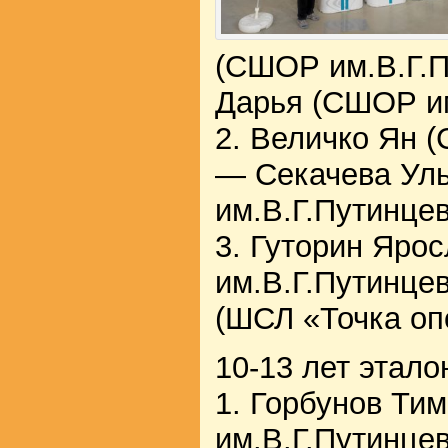
(СШОР им.В.Г.П
Дарья (СШОР им
2. Величко Ян 
— Секачева Ул
им.В.Г.Путинцев
3. Гуторин Яро
им.В.Г.Путинце
(ШСЛ «Точка о
10-13 лет этал
1. Горбунов Т
им.В.Г.Путинце