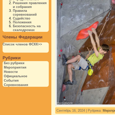
Решения правления
и собрания
Правила
соревнований
Судейство
Положения
Безопасность на
скалодромах
Члены Федерации
Список членов ФСКК>>
Рубрики
Без рубрики
Мероприятия
Новости
Официальное
События
Соревнования
Сентябрь 16, 2024 | Рубрика:
Меропр