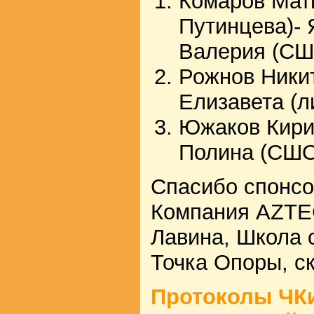
Комаров Мат
Путинцева)- 
Валерия (СШ
Рожнов Никит
Елизавета (л
Южаков Кири
Полина (СШО
Спасибо спонс
Компания AZTEC
Лавина, Школа 
Точка Опоры, с
Протоколы ЧКи