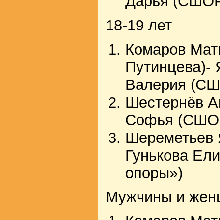
Дарья (СШОР
18-19 лет
Комаров Мат
Путинцева)- 
Валерия (СШ
Шестернёв А
Софья (СШОР
Шереметьев 
Гунькова Ели
опоры»)
Мужчины и же