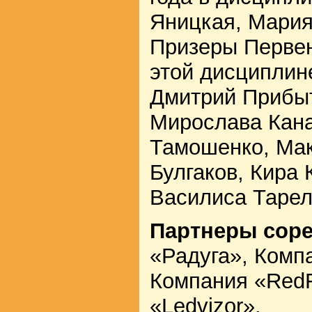
Яницкая, Мария
Призеры Первен
этой дисциплин
Дмитрий Прибыт
Мирослава Кан
Тамошенко, Мак
Булгаков, Кира 
Василиса Тарел
Партнеры сор
«Радуга», Комп
Компания «RedF
«Ledvizor».