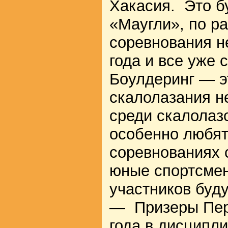
Хакасия. Это б
«Маугли», по р
соревнования н
года и все уже 
Боулдеринг — э
скалолазания н
среди скалолазо
особенно любят
соревнованиях 
юные спортсмен
участников буд
— Призеры Пер
года в дисципл