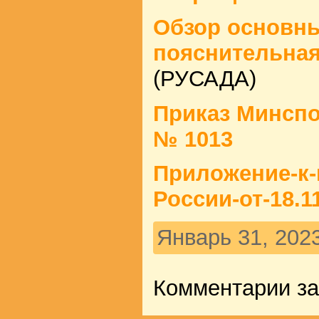
Обзор основны
пояснительная
(РУСАДА)
Приказ Минспор
№ 1013
Приложение-к-
России-от-18.1
Январь 31, 202
Комментарии з