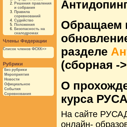
Антидопин
Решения правления
и собрания
Правила
соревнований
Судейство
Обращаем 
Положения
Безопасность на
скалодромах
обновлени
Члены Федерации
разделе
Ан
Список членов ФСКК>>
(сборная -
Рубрики
Без рубрики
Мероприятия
Новости
О прохожд
Официальное
События
Соревнования
курса РУС
На сайте РУСАД
онлайн- образо