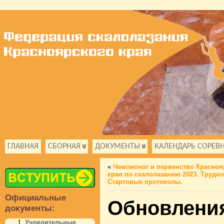
ГЛАВНАЯ
СБОРНАЯ
ДОКУМЕНТЫ
КАЛЕНДАРЬ СОРЕВ
«
Чемпионат и первенство Красноя
края по скалолазанию 2023. Трудно
Стартовые протоколы.
Официальные
Обновления
документы:
Учредительные