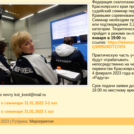
Федерация скалолаза
Красноярского края пр
судейский семинар пе
Краевыми соревнован
Семинар необходим п
или подтверждения 3,2
категории. Теоритичес
пройдет в режиме он-
января в 19:00
по
ссылке:
https://telemo
/j/69952407717474
Практическую часть у
будут отрабатывать
непосредственно на ч
первенстве Красноярск
4 февраля 2023 года 
«Радуга»
Срок подачи заявки до
19.00 по местному вре
 почту kot_korol@mail.ru
о семинаре 31.01.2023 3-2 кат
о семинаре 31.01.2023 1 кат
 2023 | Рубрика:
Мероприятия