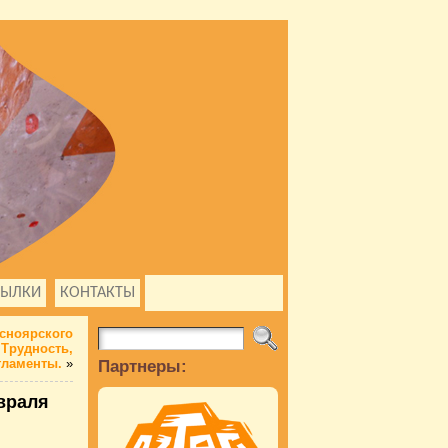
СЫЛКИ
КОНТАКТЫ
сноярского
 Трудность,
гламенты.
»
Партнеры:
евраля