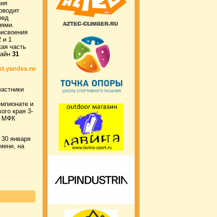
ния
оводит
ред
иями.
рисвоения
 и 1
кая часть
лайн
31
st.yandex.ru
частники
емпионате и
ого края 3-
в МФК
 30 января
мени, на