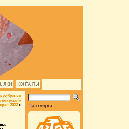
СЫЛКИ
КОНТАКТЫ
о собрания
сноярского
края 2022
»
Партнеры:
евых