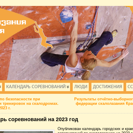
КАЛЕНДАРЬ СОРЕВНОВАНИЙ
ЛЮДИ
ДОСТИЖЕНИЯ
С
по безопасности при
Результаты отчëтно-выборног
 тренировок на скалодромах.
федерации скалолазания Кра
023 г.
рь соревнований на 2023 год
Опубликован календарь городских и кра