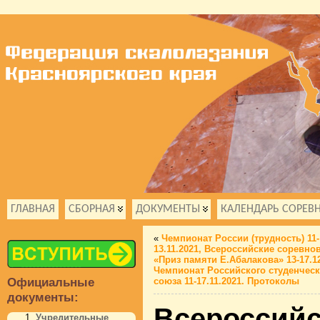
ГЛАВНАЯ
СБОРНАЯ
ДОКУМЕНТЫ
КАЛЕНДАРЬ СОРЕВ
«
Чемпионат России (трудность) 11-
13.11.2021, Всероссийские соревно
«Приз памяти Е.Абалакова» 13-17.12
Чемпионат Российского студенческ
Официальные
союза 11-17.11.2021. Протоколы
документы:
Всероссийс
Учредительные