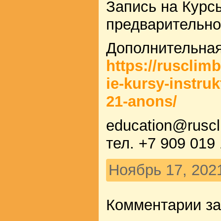
Запись на Курс
предварительно
Дополнительна
https://rusclim
ie-kursy-instru
21-anons/
education@ruscl
тел. +7 909 019
Ноябрь 17, 202
Комментарии з