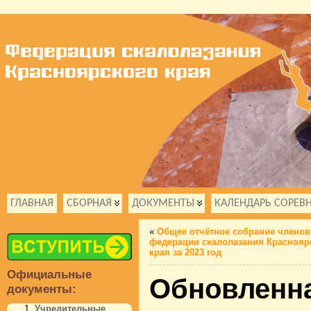
ГЛАВНАЯ
СБОРНАЯ
ДОКУМЕНТЫ
КАЛЕНДАРЬ СОРЕВ
«
Общее отчётное собрание членов
федерации скалолазания Краснояр
края за 2023 год
Официальные
Обновленна
документы:
Учредительные