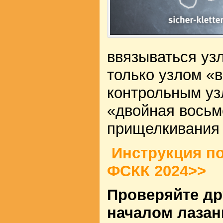
ввязываться уз
только узлом «
контрольным уз
«двойная восьм
прищелкивания
Инструкция п
ФСКК 2024>>
Проверяйте др
началом лазан