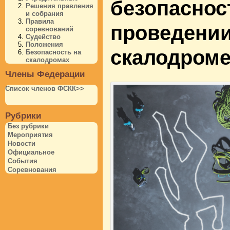
безопаснос
Решения правления
и собрания
Правила
проведении
соревнований
Судейство
Положения
скалодроме
Безопасность на
скалодромах
Члены Федерации
Список членов ФСКК>>
Рубрики
Без рубрики
Мероприятия
Новости
Официальное
События
Соревнования