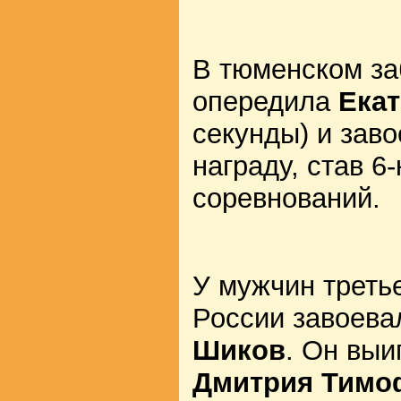
В тюменском з
опередила
Ека
секунды) и зав
награду, став 6
соревнований.
У мужчин треть
России завоев
Шиков
. Он выи
Дмитрия Тимо