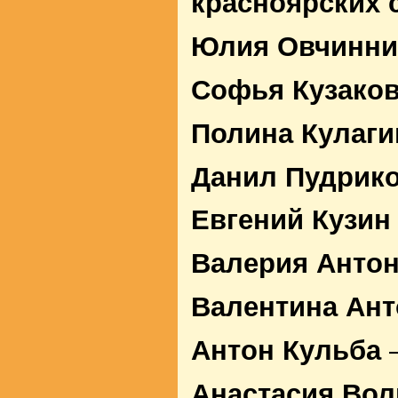
красноярских 
Юлия Овчинни
Софья Кузако
Полина Кулаги
Данил Пудрик
Евгений Кузин
Валерия Анто
Валентина Ант
Антон Кульба
–
Анастасия Вол