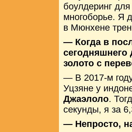
боулдеринг для
многоборье. Я 
в Мюнхене трен
— Когда в пос
сегодняшнего
золото с пере
— В 2017-м году
Уцзяне у индон
Джаэлоло
. Тог
секунды, я за 6,
— Непросто, на