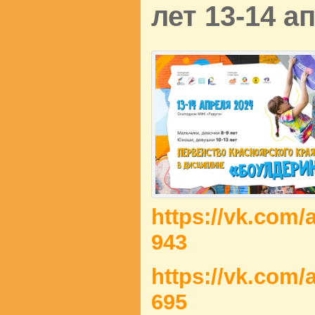
лет 13-14 а
https://vk.com
943
https://vk.com
695