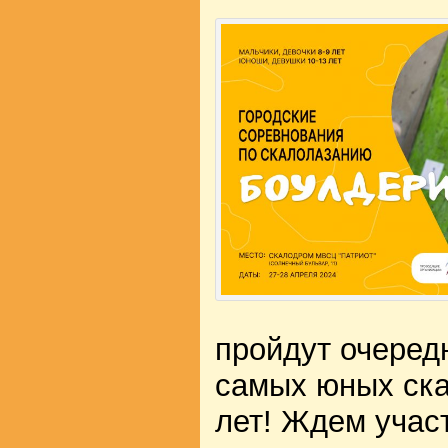
пройдут очеред
самых юных ска
лет! Ждем учас