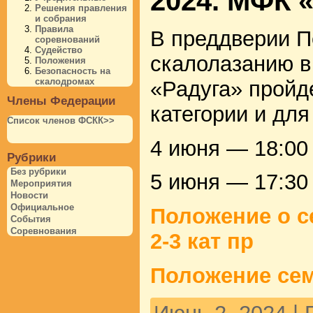
2024. МФК 
Решения правления
и собрания
Правила
В преддверии П
соревнований
Судейство
скалолазанию в
Положения
Безопасность на
скалодромах
«Радуга» пройд
Члены Федерации
категории и для
Список членов ФСКК>>
4 июня — 18:00
Рубрики
Без рубрики
5 июня — 17:30
Мероприятия
Новости
Официальное
Положение о с
События
Соревнования
2-3 кат пр
Положение се