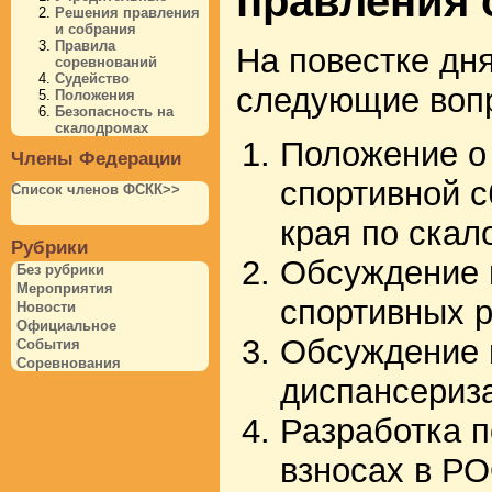
правления о
Решения правления
и собрания
Правила
На повестке дн
соревнований
Судейство
следующие воп
Положения
Безопасность на
скалодромах
Положение о
Члены Федерации
спортивной с
Список членов ФСКК>>
края по ска
Рубрики
Обсуждение 
Без рубрики
Мероприятия
спортивных 
Новости
Официальное
Обсуждение 
События
Соревнования
диспансериз
Разработка п
взносах в Р