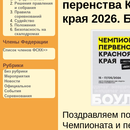
перенства 
Решения правления
и собрания
Правила
края 2026.
соревнований
Судейство
Положения
Безопасность на
скалодромах
Члены Федерации
Список членов ФСКК>>
Рубрики
Без рубрики
Мероприятия
Новости
Официальное
События
Соревнования
Поздравляем по
Чемпионата и п