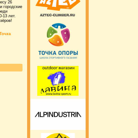
есу 26
и городские
реди
0-13 лет.
зёров!
Точка