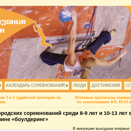
КАЛЕНДАРЬ СОРЕВНОВАНИЙ
ЛЮДИ
ДОСТИЖЕНИЯ
С
ие 3 и 2 судейской категории по
Итоговые протоколы первенс
нию
по скалолазанию 8-9, 10-13 и
ородских соревнований среди 8-9 лет и 10-13 лет 
ине «боулдеринг»
В минувшие выходные впервые 