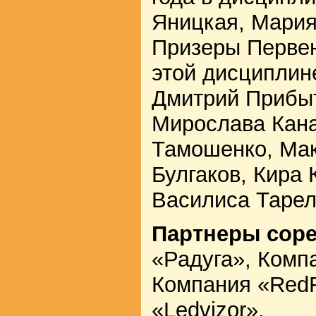
Яницкая, Мария
Призеры Первен
этой дисциплин
Дмитрий Прибыт
Мирослава Кан
Тамошенко, Мак
Булгаков, Кира 
Василиса Тарел
Партнеры сор
«Радуга», Комп
Компания «RedF
«Ledvizor».