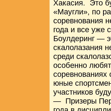
Хакасия. Это б
«Маугли», по р
соревнования н
года и все уже 
Боулдеринг — э
скалолазания н
среди скалолазо
особенно любят
соревнованиях 
юные спортсмен
участников буд
— Призеры Пер
года в дисципл