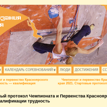
КАЛЕНДАРЬ СОРЕВНОВАНИЙ
ЛЮДИ
ДОСТИЖЕНИЯ
С
т и первенство Красноярского
Чемпионат и первенство Кра
дность — квалификация
края 2021. Стартовые протоко
ый протокол Чемпионата и Первенства Краснояр
валификации трудность