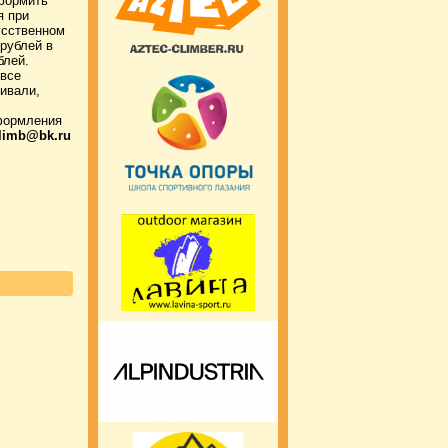
формить
я при
усственном
рублей в
блей.
 все
тивали,
оформления
climb@bk.ru