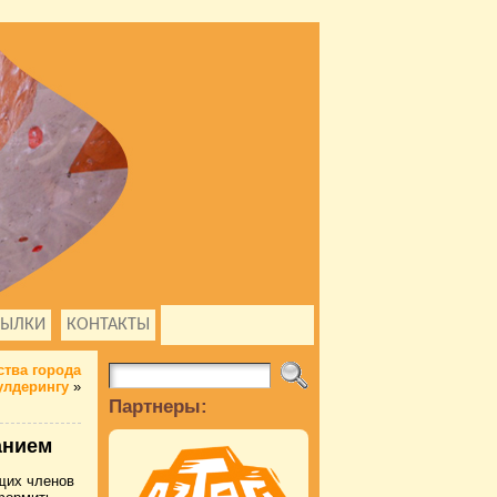
СЫЛКИ
КОНТАКТЫ
ства города
улдерингу
»
Партнеры:
анием
щих членов