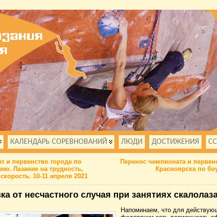
КАЛЕНДАРЬ СОРЕВНОВАНИЙ
ЛЮДИ
ДОСТИЖЕНИЯ
С
т и первенство города по
Перенос чемпионата и первен
ию. Лазание на трудность,
Красноярска по бо
 скорость. 10-11 апреля 2021
ка от несчастного случая при занятиях скалолаз
Напоминаем, что для действую