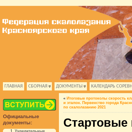
ГЛАВНАЯ
СБОРНАЯ
ДОКУМЕНТЫ
КАЛЕНДАРЬ СОРЕВ
«
Итоговые протоколы скорость кл
и эталон. Первенство города Красн
по скалолазанию 2021
Официальные
Стартовые
документы:
Учредительные