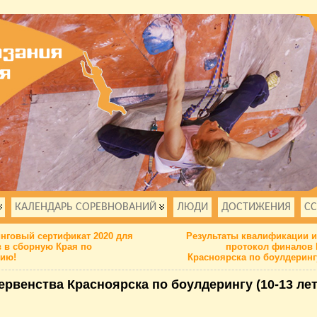
КАЛЕНДАРЬ СОРЕВНОВАНИЙ
ЛЮДИ
ДОСТИЖЕНИЯ
С
нговый сертификат 2020 для
Результаты квалификации и
 в сборную Края по
протокол финалов 
нию!
Красноярска по боулдерин
ервенства Красноярска по боулдерингу (10-13 лет