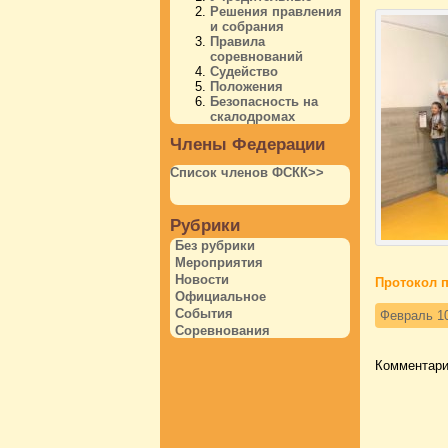
Решения правления
и собрания
Правила
соревнований
Судейство
Положения
Безопасность на
скалодромах
Члены Федерации
Список членов ФСКК>>
Рубрики
Без рубрики
Мероприятия
Новости
Протокол п
Официальное
События
Февраль 10
Соревнования
Комментари