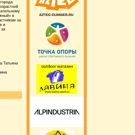
 города
возрастной
чательному
жный» в
астникам за
е и
 за
а Татьяна
рина