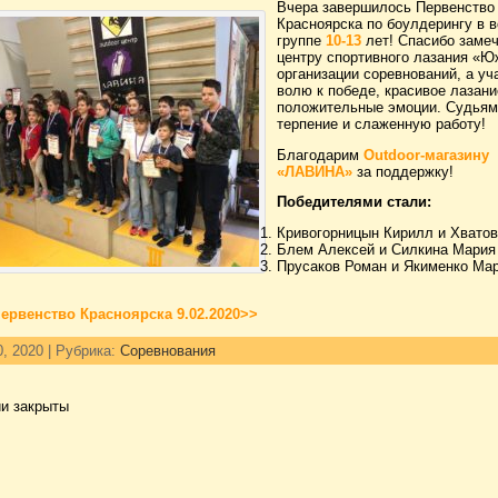
Вчера завершилось Первенство
Красноярска по боулдерингу в 
группе
10-13
лет! Спасибо заме
центру спортивного лазания «Ю
организации соревнований, а уч
волю к победе, красивое лазани
положительные эмоции. Судьям
терпение и слаженную работу!
Благодарим
Outdoor-магазину
«ЛАВИНА»
за поддержку!
Победителями стали:
Кривогорницын Кирилл и Хватов
Блем Алексей и Силкина Мария
Прусаков Роман и Якименко Ма
ервенство Красноярска 9.02.2020>>
, 2020 | Рубрика:
Соревнования
и закрыты