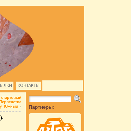
СЫЛКИ
КОНТАКТЫ
 стартовый
Первенства
гу. Южный
»
Партнеры:
).